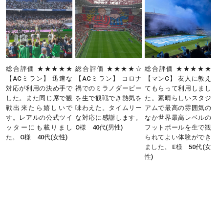
★
総合評価 ★★★★★
総合評価 ★★★★☆
総合評価 ★★★★★
ミ
【ACミラン】 迅速な
【ACミラン】 コロナ
【マンC】 友人に教え
足
対応が利用の決め手で
禍でのミラノダービー
てもらって利用しまし
の
した。また同じ席で観
を生で観戦でき熱気を
た。素晴らしいスタジ
公
戦出来たら嬉しいで
味わえた。タイムリー
アムで最高の雰囲気の
ォ
す。レアルの公式ツイ
な対応に感謝します。
なか世界最高レベルの
し
ッターにも載りまし
O様 40代(男性)
フットボールを生で観
D
に
た。 O様 40代(女性)
られてよい体験ができ
職
ました。 E様 50代(女
や
性)
F