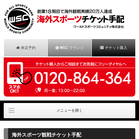
来店予約
WSC ラウンジ
チケット購入
メニューを開く
会社概要
法人様お問合せ
安心保証パック
海外スポーツ観戦チケット手配
お申し込みの流れ
お客様の声
お問合せ/一般用