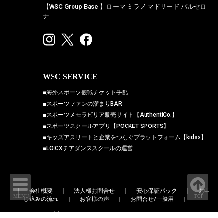
【WSC Group Base 】ローマ ミラノ マドリード バルセロ
ナ
WSC SERVICE
■海外スポーツ観戦チケット手配
■スポーツファンの溜まりBAR
■スポーツメモラビリア販売サイト【AuthentiCo.】
■スポーツスクールアプリ【POCKET SPORTS】
■キッズアスリートと企業をつなぐプラットフォーム【kidss】
■LOICXチアダンススクールの運営
｜
会社概要
｜
法人様お問合せ
｜
安心保証パック
｜
お申
MENU
TOP
し込みの流れ
｜
お客様の声
｜
お問合せ/一般用
｜
Copyright(C)2008 World Sports Community, Inc. All Rights Reserved/